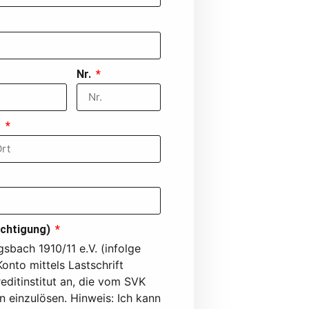
Nr.
t
ächtigung)
sbach 1910/11 e.V. (infolge
nto mittels Lastschrift
editinstitut an, die vom SVK
 einzulösen. Hinweis: Ich kann