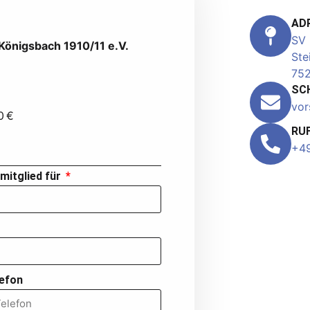
AD
SV 
Königsbach 1910/11 e.V.
Ste
752
SCH
vor
0 €
RUF
+49
mitglied für
efon